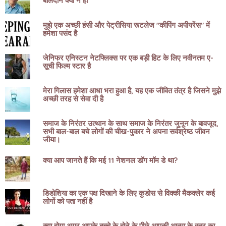
बलिदान क्यों न हो
मुझे एक अच्छी हंसी और पेट्रीसिया रूटलेज "कीपिंग अपीयरेंस" में
हमेशा पसंद है
जेनिफर एनिस्टन नेटफ्लिक्स पर एक बड़ी हिट के लिए नवीनतम ए-
सूची फिल्म स्टार है
मेरा गिलास हमेशा आधा भरा हुआ है, यह एक जीवित तंत्र है जिसने मुझे
अच्छी तरह से सेवा दी है
समाज के निरंतर उत्थान के साथ समाज के निरंतर जुनून के बावजूद,
सभी बाल-बाल बचे लोगों की चीख-पुकार ने अपना सर्वश्रेष्ठ जीवन
जीया।
क्या आप जानते हैं कि मई 11 नेशनल डॉग मॉम डे था?
डिडोशिया का एक पक्ष दिखाने के लिए कुडोस से विक्की मैकक्लेर कई
लोगों को पता नहीं है
क्या होगा अगर आपके बच्चे के होने के पीछे आपकी आत्मा के स्तर का