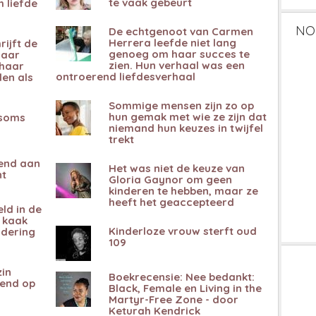
te vaak gebeurt
 liefde
NO
De echtgenoot van Carmen
Herrera leefde niet lang
rijft de
genoeg om haar succes te
haar
zien. Hun verhaal was een
 haar
ontroerend liefdesverhaal
en als
Sommige mensen zijn zo op
hun gemak met wie ze zijn dat
 soms
niemand hun keuzes in twijfel
trekt
gend aan
Het was niet de keuze van
nt
Gloria Gaynor om geen
kinderen te hebben, maar ze
heeft het geaccepteerd
ld in de
e kaak
Kinderloze vrouw sterft oud
ndering
109
zin
Boekrecensie: Nee bedankt:
rend op
Black, Female en Living in the
Martyr-Free Zone - door
Keturah Kendrick