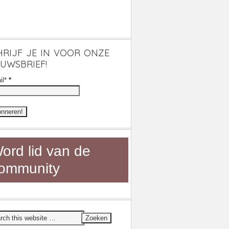
HRIJF JE IN VOOR ONZE
EUWSBRIEF!
il*
*
ord lid van de
ommunity