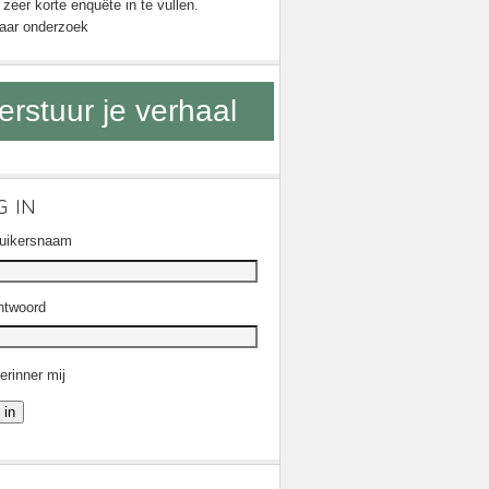
zeer korte enquête in te vullen.
aar onderzoek
erstuur je verhaal
G IN
uikersnaam
twoord
erinner mij
 in