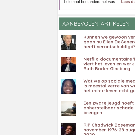
helemaal hoe anders het was ...
Lees de
AANBEVOLEN ARTIKELEN
Kunnen we gewoon ve
gaan nu Ellen DeGener
heeft verontschuldigd
Netflix-documentaire '
viert het leven en werk
Ruth Bader Ginsburg
Wat we op sociale medi
is meestal verre van wa
het echte leven echt g
Een zware jeugd hoeft 
onherstelbaar schade 
brengen
RIP Chadwick Boseman
november 1976-28 aug
2020