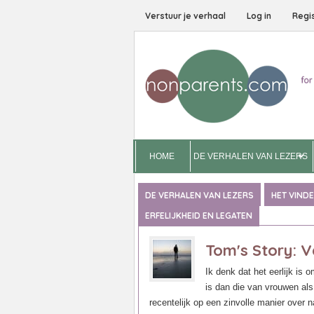
Verstuur je verhaal
Log in
Regi
HOME
DE VERHALEN VAN LEZERS
DE VERHALEN VAN LEZERS
HET VIND
ERFELIJKHEID EN LEGATEN
Tom's Story: V
Ik denk dat het eerlijk is
is dan die van vrouwen als h
recentelijk op een zinvolle manier over 