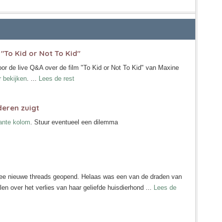
"To Kid or Not To Kid"
or de live Q&A over de film "To Kid or Not To Kid" van Maxine
r bekijken
. ...
Lees de rest
eren zuigt
tante kolom
. Stuur eventueel een dilemma
e nieuwe threads geopend. Helaas was een van de draden van
en over het verlies van haar geliefde huisdierhond ...
Lees de