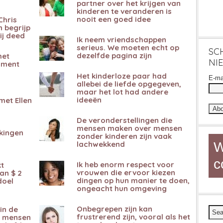
partner over het krijgen van
kinderen te veranderen is
nooit een goed idee
Chris
 begrijp
ij deed
Ik neem vriendschappen
serieus. We moeten echt op
SC
dezelfde pagina zijn
het
NI
tament
Het kinderloze paar had
E-ma
allebei de liefde opgegeven,
maar het lot had andere
ideeën
met Ellen
De veronderstellingen die
mensen maken over mensen
kingen
zonder kinderen zijn vaak
lachwekkend
W
c
Ik heb enorm respect voor
t
vrouwen die ervoor kiezen
an $ 2
dingen op hun manier te doen,
doel
ongeacht hun omgeving
Onbegrepen zijn kan
in de
frustrerend zijn, vooral als het
e mensen