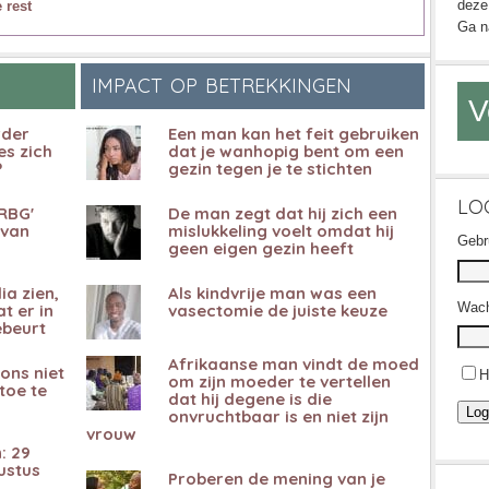
deze 
 rest
Ga n
IMPACT OP BETREKKINGEN
V
rder
Een man kan het feit gebruiken
es zich
dat je wanhopig bent om een ​​
?
gezin tegen je te stichten
LO
RBG'
De man zegt dat hij zich een
 van
mislukkeling voelt omdat hij
Gebr
geen eigen gezin heeft
a zien,
Als kindvrije man was een
Wach
t er in
vasectomie de juiste keuze
ebeurt
Afrikaanse man vindt de moed
ons niet
H
om zijn moeder te vertellen
toe te
dat hij degene is die
Log
onvruchtbaar is en niet zijn
vrouw
: 29
ustus
Proberen de mening van je