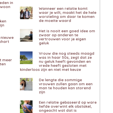
reden in
gewoon
Wanneer een relatie komt
waar je wilt, maakt het de hele
worsteling om daar te komen
de moeite waard
jken
ijn
Het is nooit een goed idee om
zwaar op anderen te
 nieuwe
vertrouwen voor je eigen
khart
geluk
Vrouw die nog steeds maagd
was in haar 50s, zegt dat ze
at meer
nu geluk heeft gevonden en
ten
vrede heeft gesloten met
kinderloos zijn en niet met keuze
De lengte die sommige
vrouwen zullen gaan om een ​​
man te houden kan storend
zijn
Een relatie gebaseerd op ware
liefde overwint elk obstakel,
ongeacht wat dat is