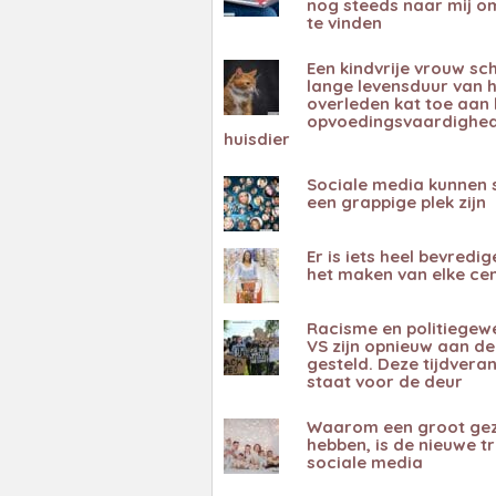
nog steeds naar mij om
te vinden
Een kindvrije vrouw sch
lange levensduur van 
overleden kat toe aan
opvoedingsvaardighed
huisdier
Sociale media kunnen
een grappige plek zijn
Er is iets heel bevredi
het maken van elke ce
Racisme en politiegewe
VS zijn opnieuw aan d
gesteld. Deze tijdvera
staat voor de deur
Waarom een ​​groot ge
hebben, is de nieuwe t
sociale media