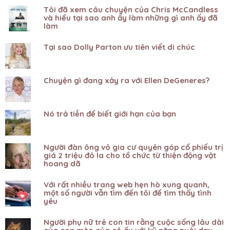
Tôi đã xem câu chuyện của Chris McCandless
và hiểu tại sao anh ấy làm những gì anh ấy đã
làm
Tại sao Dolly Parton ưu tiên viết di chúc
Chuyện gì đang xảy ra với Ellen DeGeneres?
Nó trả tiền để biết giới hạn của bạn
Người đàn ông vô gia cư quyên góp cổ phiếu trị
giá 2 triệu đô la cho tổ chức từ thiện động vật
hoang dã
Với rất nhiều trang web hẹn hò xung quanh,
một số người vẫn tìm đến tôi để tìm thấy tình
yêu
Người phụ nữ trẻ con tin rằng cuộc sống lâu dài