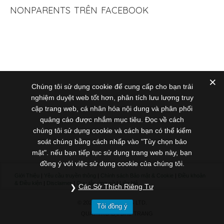
NONPARENTS TRÊN FACEBOOK
Chúng tôi sử dụng cookie để cung cấp cho bạn trải
nghiệm duyệt web tốt hơn, phân tích lưu lượng truy
cập trang web, cá nhân hóa nội dung và phân phối
quảng cáo được nhắm mục tiêu. Đọc về cách
chúng tôi sử dụng cookie và cách bạn có thể kiểm
soát chúng bằng cách nhấp vào "Tùy chọn bảo
mật". nếu bạn tiếp tục sử dụng trang web này, bạn
đồng ý với việc sử dụng cookie của chúng tôi.
Giới Thiệu
|
Yêu cầu truyền thông
|
Chính sách Bảo mật & Cookie
|
Điều khoản
& Điều kiện
|
Disclaimer
|
Quy tắc ứng xử
|
Liên Hệ
Các Sở Thích Riêng Tư
© 2020 NONPARENTS LTD.
Tôi đồng ý
QUAY TRỞ LẠI ĐẦU TRANG