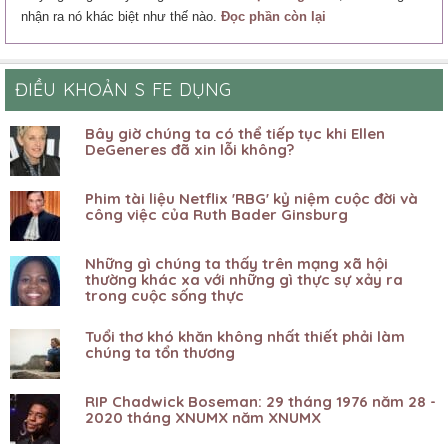
nhận ra nó khác biệt như thế nào.
Đọc phần còn lại
ĐIỀU KHOẢN S FE DỤNG
Bây giờ chúng ta có thể tiếp tục khi Ellen
DeGeneres đã xin lỗi không?
Phim tài liệu Netflix 'RBG' kỷ ​​niệm cuộc đời và
công việc của Ruth Bader Ginsburg
Những gì chúng ta thấy trên mạng xã hội
thường khác xa với những gì thực sự xảy ra
trong cuộc sống thực
Tuổi thơ khó khăn không nhất thiết phải làm
chúng ta tổn thương
RIP Chadwick Boseman: 29 tháng 1976 năm 28 -
2020 tháng XNUMX năm XNUMX