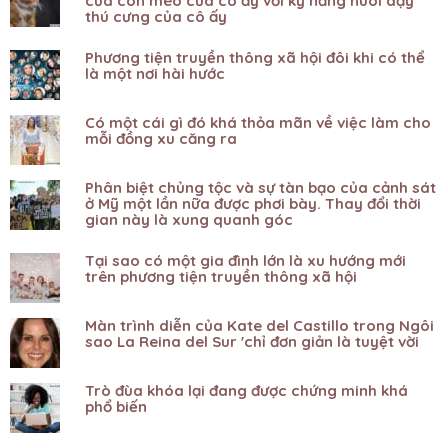
của con mèo của cô ấy với kỹ năng nuôi dạy
thú cưng của cô ấy
Phương tiện truyền thông xã hội đôi khi có thể
là một nơi hài hước
Có một cái gì đó khá thỏa mãn về việc làm cho
mỗi đồng xu căng ra
Phân biệt chủng tộc và sự tàn bạo của cảnh sát
ở Mỹ một lần nữa được phơi bày. Thay đổi thời
gian này là xung quanh góc
Tại sao có một gia đình lớn là xu hướng mới
trên phương tiện truyền thông xã hội
Màn trình diễn của Kate del Castillo trong Ngôi
sao La Reina del Sur 'chỉ đơn giản là tuyệt vời
Trò đùa khóa lại đang được chứng minh khá
phổ biến